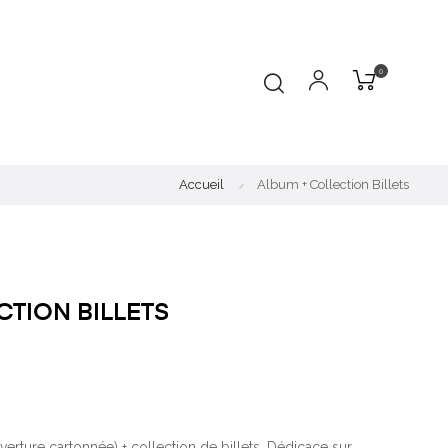
0
Accueil
Album + Collection Billets
CTION BILLETS
rture cartonnée) + collection de billets. Dédicace sur