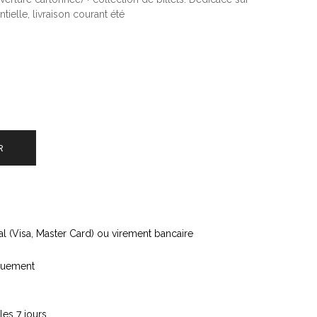
ielle, livraison courant été
R
l (Visa, Master Card) ou virement bancaire
iquement
les 7 jours