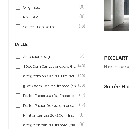
(5)
Originaux
(9)
PIXELART
(16)
Soirée Hugo Reitzel
TAILLE
(7)
A2 papier 300g
PIXELART
(43)
Hand made pa
40x60cm Canvas encadré (framed), limited serie
(29)
60x90cm on Canvas, Limited serie
(29)
90x120cm Canvas, framed (encadré)
Soirée Hu
(17)
Poster Papier 40x60 Encadré
(17)
Poster Papier 60x90 cm encadré
(1)
Print on canvas 26x26cm framed (encadré)
(8)
60x90 on canvas, framed (black) limited série