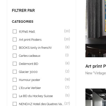
FILTRER PAR
CATÉGORIES
(20)
67Pall Mall
(20)
Art print Posters
(8)
BOOKS (only in french)
(1)
Cartes cadeaux
(8)
Delémont BD
Art print 
(2)
Glacier 3000
New "Vintage"
(18)
Humour poster
(7)
L'Ecurie Verbier
(5)
La BD du Hockey Suisse
(27)
NENDAZ Hotel des Quatres Valées