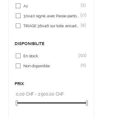
(2)
A1
(17)
30x40 signé, avec Passe-partout
(6)
TIRAGE 36x46 sur toile, encadré bois
DISPONIBILITÉ
(123)
En stock
(11)
Non disponible
PRIX
0,00 CHF - 2 500,00 CHF