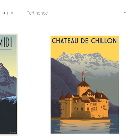
rier par:

Pertinence