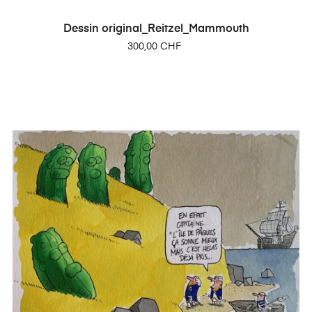
Dessin original_Reitzel_Mammouth
Prix
300,00 CHF