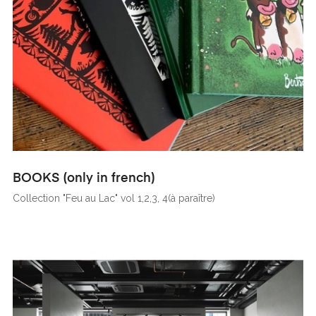
BOOKS (only in french)
Collection "Feu au Lac" vol 1,2,3, 4(à paraître)