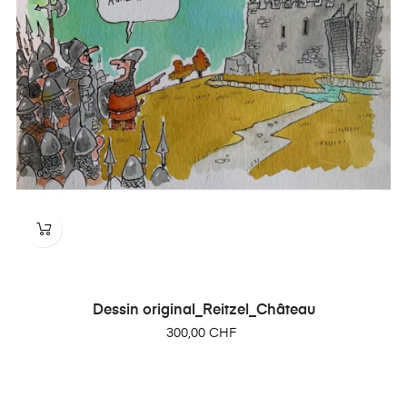
Dessin original_Reitzel_Château
Prix
300,00 CHF