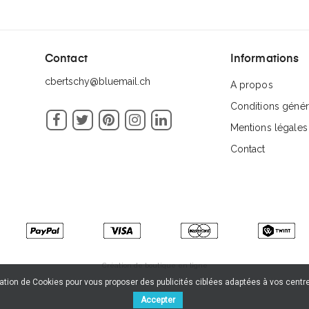
Contact
Informations
cbertschy@bluemail.ch
A propos
Conditions génér
Facebook
Twitter
Pinterest
Instagram
LinkedIn
Mentions légales
Contact
Création de boutique en ligne
sation de Cookies pour vous proposer des publicités ciblées adaptées à vos centres
Accepter