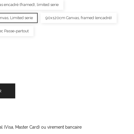
encadré (framed), limited serie
as, Limited serie
90x120cm Canvas, framed (encadré)
ec Passe-partout
R
l (Visa, Master Card) ou virement bancaire