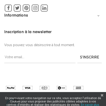
Facebook
Twitter
Pinterest
Instagram
LinkedIn
Informations

Inscription à la newsletter
Vous pouvez vous désinscrire à tout moment.
S'INSCRIRE
En poursuivant votre navigation sur ce site, vous acceptez l'utilisation de
Création de boutique en ligne
Cookies pour vous proposer des publicités ciblées adaptées à vos
centres d'intérêts et réaliser des statistiques de visites.
En savoir plus.