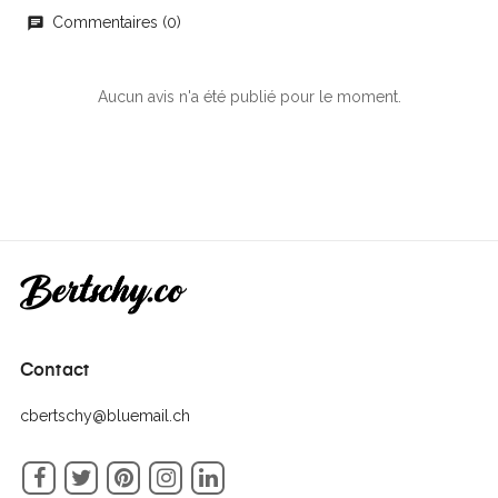
Commentaires (0)
chat
Aucun avis n'a été publié pour le moment.
Contact
cbertschy@bluemail.ch
Facebook
Twitter
Pinterest
Instagram
LinkedIn